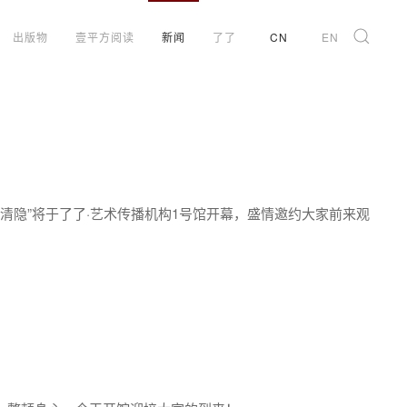
出版物
壹平方阅读
新闻
了了
CN
EN
品展“清隐”将于了了·艺术传播机构1号馆开幕，盛情邀约大家前来观