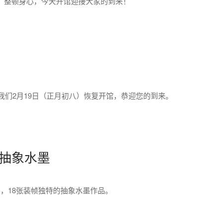
、整顿身心，今天开馆迎接大家的到来！
日。我们2月19日（正月初八）恢复开馆，恭迎您的到来。
明抽象水墨
，18张装帧独特的抽象水墨作品。